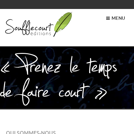
MENU
« Prenez le temps
de faire court »
QUI SOMMES-NOUS