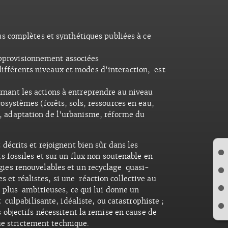
 complètes et synthétiques publiées à ce
approvisionnement associées
différents niveaux et modes d'interaction, est
ernant les actions à entreprendre au niveau
cosystèmes (forêts, sols, ressources en eau,
t, adaptation de l'urbanisme, réforme du
écrits et rejoignent bien sûr dans les
 fossiles et sur un flux non soutenable en
ies renouvelables et un recyclage quasi-
s et réalistes, si une réaction collective au
s plus ambitieuses, ce qui lui donne un
culpabilisante, idéaliste, ou catastrophiste ;
objectifs nécessitent la remise en cause de
ue strictement technique.