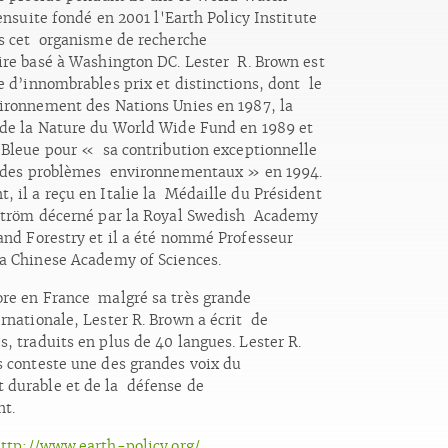
 ensuite fondé en 2001 l'Earth Policy Institute
is cet organisme de recherche
aire basé à Washington DC. Lester R. Brown est
e d’innombrables prix et distinctions, dont le
vironnement des Nations Unies en 1987, la
de la Nature du World Wide Fund en 1989 et
e Bleue pour « sa contribution exceptionnelle
n des problèmes environnementaux » en 1994.
, il a reçu en Italie la Médaille du Président
gström décerné par la Royal Swedish Academy
 and Forestry et il a été nommé Professeur
a Chinese Academy of Sciences.
re en France malgré sa très grande
rnationale, Lester R. Brown a écrit de
, traduits en plus de 40 langues. Lester R.
 conteste une des grandes voix du
durable et de la défense de
t.
ttp://www.earth-policy.org/