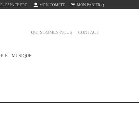
E / ESPACE PRO
MON COMPTE
MON PANIER
(
)
QUI SOMMES-NOUS
CONTACT
RE ET MUSIQUE
mps de faire court »