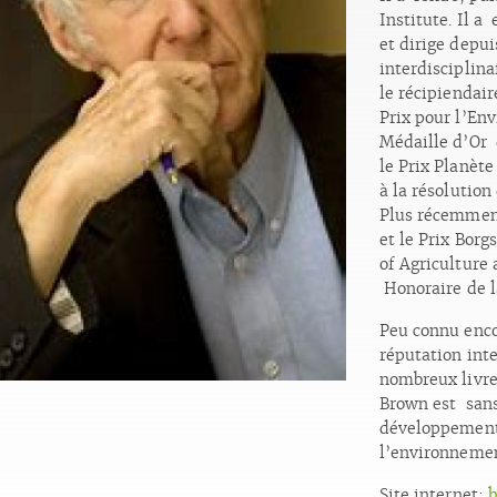
Institute. Il a
et dirige depu
interdisciplin
le récipiendair
Prix pour l’En
Médaille d’Or 
le Prix Planèt
à la résolutio
Plus récemment
et le Prix Bor
of Agriculture
Honoraire de l
Peu connu enco
réputation inte
nombreux livres
Brown est sans
développement 
l’environnemen
Site internet:
h