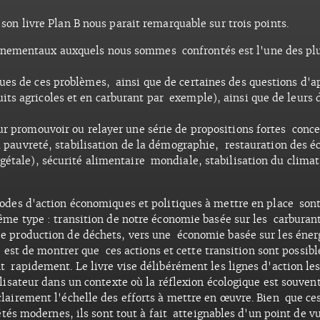
on livre Plan B nous parait remarquable sur trois points.
nementaux auxquels nous sommes confrontés est l'une des plus
ques de ces problèmes, ainsi que de certaines des questions d'
ts agricoles et en carburant par exemple), ainsi que de leurs 
ur promouvoir ou relayer une série de propositions fortes conc
la pauvreté, stabilisation de la démographie, restauration des é
gétale), sécurité alimentaire mondiale, stabilisation du clima
des d'action économiques et politiques à mettre en place sont d
me type : transition de notre économie basée sur les carburants
 production de déchets, vers une économie basée sur les énerg
e est de montrer que ces actions et cette transition sont possible
 rapidement. Le livre vise délibérément les lignes d'action le
isateur dans un contexte où la réflexion écologique est souvent 
airement l'échelle des efforts à mettre en œuvre. Bien que ces 
étés modernes, ils sont tout à fait atteignables d'un point de v