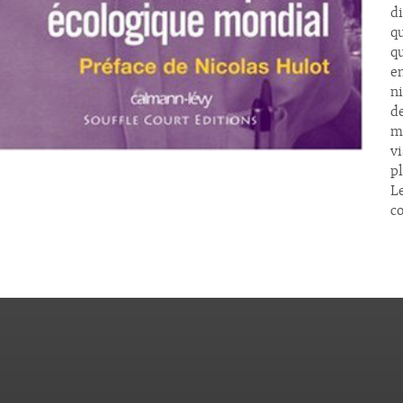
d
qu
q
e
ni
d
m
vi
p
Le
c