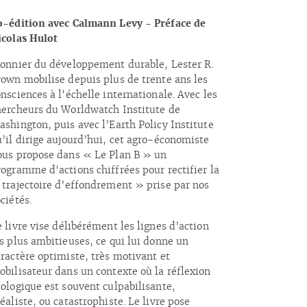
o-édition avec Calmann Levy - Préface de
icolas Hulot
ionnier du développement durable, Lester R.
rown mobilise depuis plus de trente ans les
nsciences à l'échelle internationale. Avec les
hercheurs du Worldwatch Institute de
ashington, puis avec l’Earth Policy Institute
u’il dirige aujourd’hui, cet agro-économiste
ous propose dans « Le Plan B » un
rogramme d'actions chiffrées pour rectifier la
 trajectoire d’effondrement » prise par nos
ciétés.
 livre vise délibérément les lignes d’action
es plus ambitieuses, ce qui lui donne un
aractère optimiste, très motivant et
obilisateur dans un contexte où la réflexion
cologique est souvent culpabilisante,
éaliste, ou catastrophiste. Le livre pose