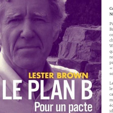
C
N
P
B
co
c
W
COMMANDER
q
n
p
«
so
Le
l
c
m
é
id