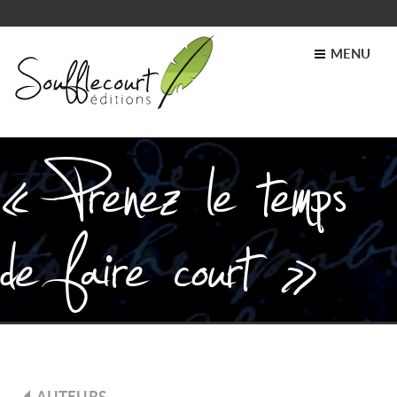
MENU
« Prenez le temps
de faire court »
AUTEURS