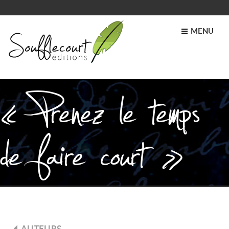
MENU
« Prenez le temps
de faire court »
AUTEURS